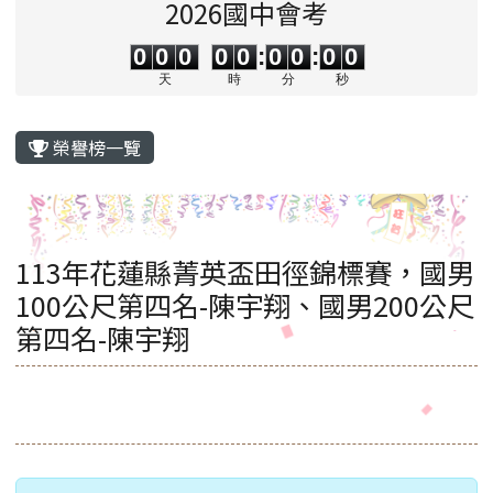
2026國中會考
0
0
0
0
0
0
0
0
0
0
0
0
0
0
:
0
0
:
0
0
天
時
分
秒
主內容區域
榮譽榜一覽
113年花蓮縣菁英盃田徑錦標賽，國男
100公尺第四名-陳宇翔、國男200公尺
第四名-陳宇翔