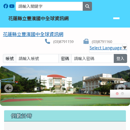
花蓮縣立豐濱國中全球資訊網
跳至主內容區
search
花蓮縣立豐濱國中全球資訊網
花蓮縣立豐濱國中全球資訊網
(03)8791159
(03)8791160
Select Language
▼
帳號
密碼
登入
頁尾區域
上中區域內容
倒數計時