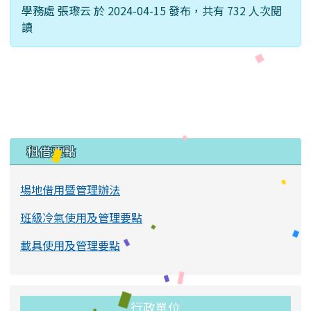
學務處 張瓈云 於 2024-04-15 發布，共有 732 人次閱
讀
左邊區域內容
租借要點
場地借用暨管理辦法
班級冷氣使用及管理要點
載具使用及管理要點
行政單位