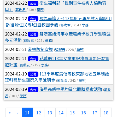
2024-02-22
衛生福利部「性別事件被害人協助窗
公告
口」
(
郭玫君
/ 236 /
學務
)
2024-02-22
成為南護人~113年度五專免試入學說明
公告
會(含原住民專班)暨校園參觀
(
郭玫君
/ 714 /
學務
)
2024-02-22
蘇澳高級海事水產職業學校升學暨職涯
公告
多元活動
(
郭玫君
/ 228 /
學務
)
2024-02-21
菸害防制宣導
(
張瓈云
/ 228 /
學務
)
2024-02-21
花蓮縣113年女童軍服務員增能研習實
公告
施計畫
(
張瓈云
/ 215 /
學務
)
2024-02-19
113學年度馬偕專校東部地區五年制護
公告
理科獎助生甄選入學說明會
(
郭玫君
/ 242 /
學務
)
2024-02-19
海星高級中學均質化體驗探索活動
(
郭玫
公告
君
/ 303 /
學務
)
第一頁
上一頁
(目前頁次)
«
‹
11
12
13
14
15
16
17
18