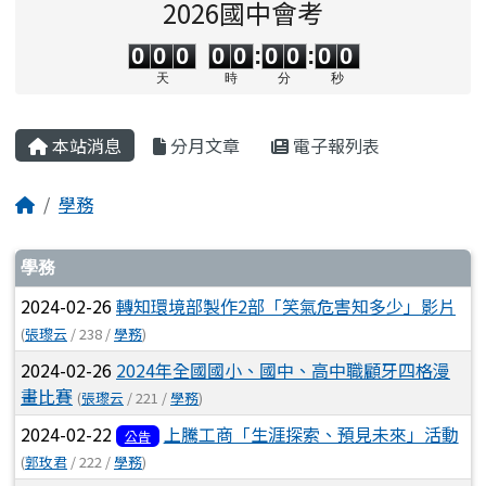
2026國中會考
0
0
0
0
0
0
0
0
0
0
0
0
0
0
:
0
0
:
0
0
天
時
分
秒
主內容區域
本站消息
分月文章
電子報列表
回首頁
學務
文章列表
學務
2024-02-26
轉知環境部製作2部「笑氣危害知多少」影片
(
張瓈云
/ 238 /
學務
)
2024-02-26
2024年全國國小、國中、高中職顧牙四格漫
畫比賽
(
張瓈云
/ 221 /
學務
)
2024-02-22
上騰工商「生涯探索、預見未來」活動
公告
(
郭玫君
/ 222 /
學務
)