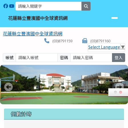
花蓮縣立豐濱國中全球資訊網
跳至主內容區
search
花蓮縣立豐濱國中全球資訊網
花蓮縣立豐濱國中全球資訊網
(03)8791159
(03)8791160
Select Language
▼
帳號
密碼
登入
頁尾區域
上中區域內容
倒數計時