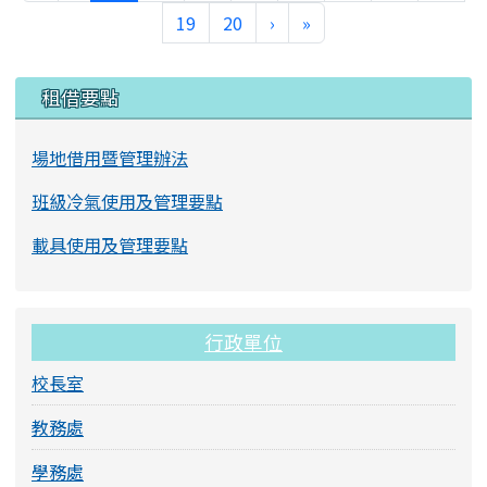
下一頁
最後頁
19
20
›
»
左邊區域內容
租借要點
場地借用暨管理辦法
班級冷氣使用及管理要點
載具使用及管理要點
行政單位
校長室
教務處
學務處