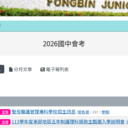
域內容
時
2026國中會考
區域
息
分月文章
電子報列表
表
聖母醫護管理專科學校招生訊息
(
郭玫君
/ 287 /
學務
)
宣導
113學年度東部地區五年制護理科獎助生甄選入學說明會
(
宣導