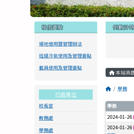
頁尾區域
左邊區域內容
上中區
租借要點
倒數計
場地借用暨管理辦法
班級冷氣使用及管理要點
主內容
載具使用及管理要點
本站消
回首頁
學務
行政單位
文章列
校長室
學務
2024-01-26
教務處
2024-01-26
學務處