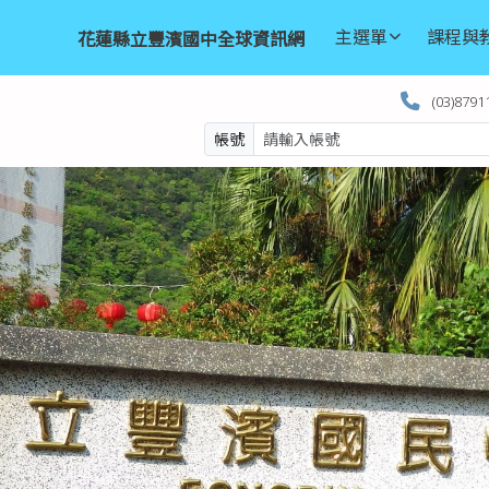
訊網
h
主選單
課程與
花蓮縣立豐濱國中全球資訊網
(03)8791
帳號