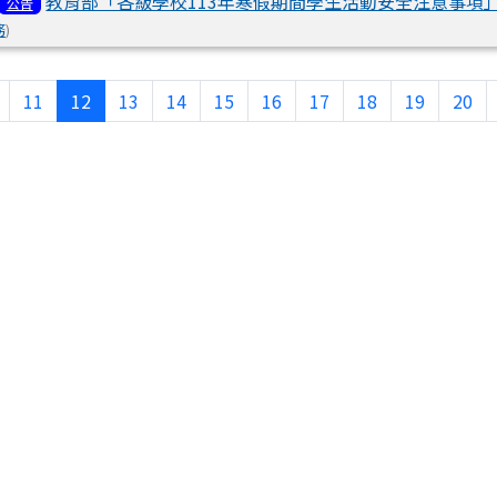
教育部「各級學校113年寒假期間學生活動安全注意事項
公告
務
)
頁
上一頁
(目前頁次)
11
12
13
14
15
16
17
18
19
20