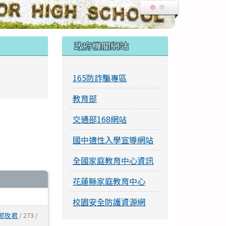
右邊區域內容
政府機關網站
165防詐騙專區
教育部
交通部168網站
國中適性入學宣導網站
全國家庭教育中心資訊
花蓮縣家庭教育中心
校園安全防護資源網
郭玫君
/ 273 /