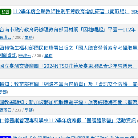
112學年度全縣教師性別平等教育增能研習（南區場）
(
郭
研習
台南市政府教育局辦理教育部因材網「因雄崛起」平臺─112年
張瓈云
/ 290 /
學務
)
函轉衛生福利部國民健康署出版之「國人膳食營養素參考攝取量
相關資訊
(
張瓈云
/ 306 /
學務
)
國立臺灣交響樂團「2024NTSO花蓮及臺東地區青少年管樂營」
轉知：教育部有關「網路不當內容檢舉」及「資訊安全防護」宣
學務
)
國教署轉知：新加坡將加強取締電子煙，旅客經陸海空關卡攜帶
張瓈云
/ 233 /
學務
)
仁德醫護管理專科學校112學年度寒假「醫護體驗營」活動資訊