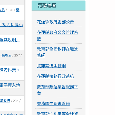
行政專區
玫君
/ 328 /
學
花蓮縣政府處務公告
「視力保健小
花蓮縣政府公文管理系
統
及其說明」
教育部全國教師在職進
修網
(
張瓈云
/ 257 /
資訊設備叫修網
導資料案。
花蓮縣校務行政系統
電子煙入境
教育部數位學習服務平
台
(
郭玫君
/ 234 /
豐濱國中圖書系統
教育部性別平等全球資