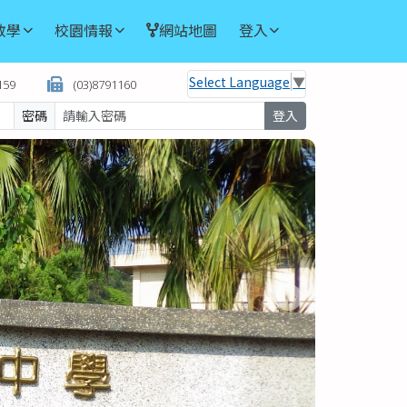
教學
校園情報
網站地圖
登入
Select Language
▼
159
(03)8791160
密碼
登入