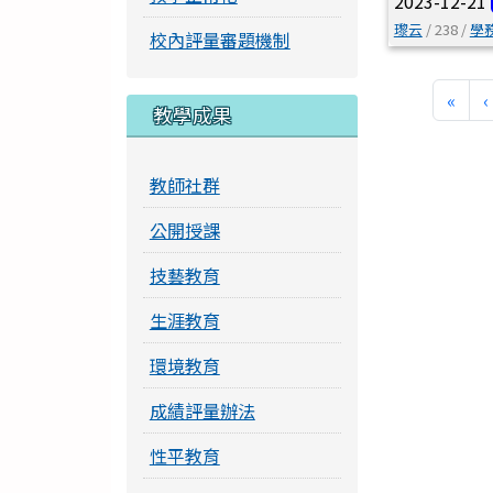
2023-12-21
瓈云
/ 238 /
學
校內評量審題機制
第一
«
‹
教學成果
教師社群
公開授課
技藝教育
生涯教育
環境教育
成績評量辦法
性平教育