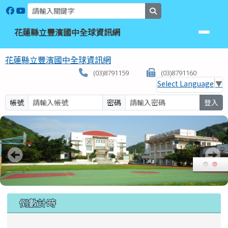
花蓮縣立豐濱國中全球資訊網
跳至主內容區
search
花蓮縣立豐濱國中全球資訊網
花蓮縣立豐濱國中全球資訊網
(03)8791159
(03)8791160
Select Language
▼
帳號
密碼
登入
頁尾區域
上中區域內容
倒數計時