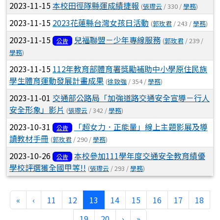
2023-11-15
本校田徑隊縣運成績捷報
(
張瓈云
/ 330 /
學務
)
2023-11-15
2023花蓮縣台灣女孩日活動
(
郭玫君
/ 243 /
學務
)
2023-11-15
兒福聯盟－少年專線服務
(
郭玫君
/ 239 /
公告
學務
)
2023-11-15
112年教育部體育署獎勵補助中小學原住民族
學生體育運動發展計畫成果
(
徐致強
/ 354 /
學務
)
2023-11-01
交通部公路局「加強道路交通安全宣導－行人
安全形象」影片
(
張瓈云
/ 342 /
學務
)
2023-10-31
「超女力．正能量」線上主題影展及導
公告
讀教材手冊
(
郭玫君
/ 290 /
學務
)
2023-10-26
本校參加111學年度交通安全教育績優
公告
學校評選獲全國甲等!!
(
張瓈云
/ 293 /
學務
)
第一頁
上一頁
(目前頁次)
«
‹
11
12
13
14
15
16
17
18
下一頁
最後頁
19
20
›
»