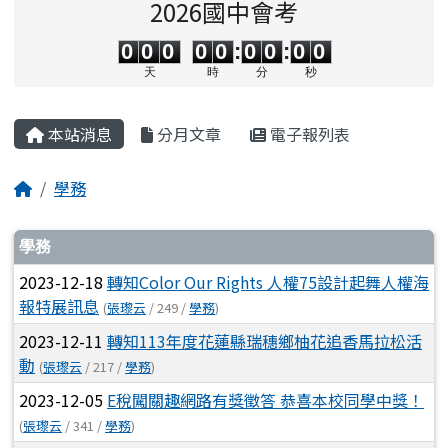
2026國中會考
0
0
0
0
0
0
0
0
0
0
0
0
0
0
:
0
0
:
0
0
天
時
分
秒
主內容區域
本站消息
分月文章
電子報列表
回首頁
學務
文章列表
學務
2023-12-18
轉知Color Our Rights 人權75設計起舞人權海
報特展訊息
(
張瓈云
/ 249 /
學務
)
2023-12-11
轉知113年度花蓮縣瑞穗鄉柚花追香馬拉松活
動
(
張瓈云
/ 217 /
學務
)
2023-12-05
E稅闖關趣網路有獎徵答 恭喜本校同學中獎！
(
張瓈云
/ 341 /
學務
)