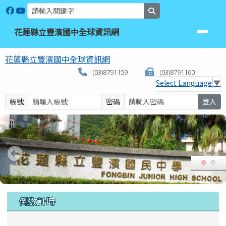
花蓮縣立豐濱國中全球資訊網
跳至主內容區
search
花蓮縣立豐濱國中全球資訊網
花蓮縣立豐濱國中全球資訊網
(03)8791159
(03)8791160
Select Language
▼
帳號
密碼
登入
頁尾區域
上中區域內容
倒數計時