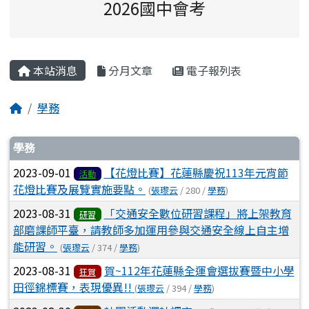
2026國中會考
主內容區域
本站消息
分月文章
電子報列表
回首頁
學務
文章列表
學務
2023-09-01
【花燈比賽】花蓮縣慶祝113年元宵節
活動
花燈比賽及展覽實施要點。
(
張瓈云
/ 280 /
學務
)
2023-08-31
「交通安全數位研習課程」將上架教育
研習
部磨課師平臺，請教師多加運用參與交通安全線上自主增
能研習。
(
張瓈云
/ 374 /
學務
)
2023-08-31
賀~112年花蓮縣全運會選拔賽暨中小學
狂賀
田徑錦標賽，表現優異!!
(
張瓈云
/ 394 /
學務
)