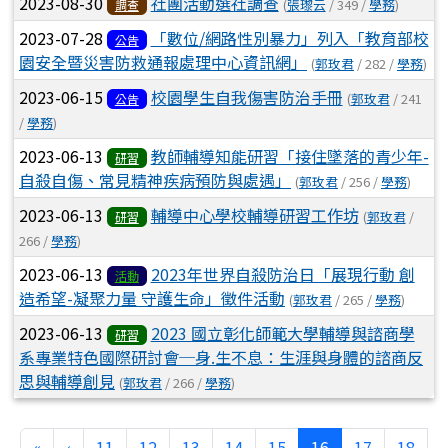
2023-08-30
社團活動選社調查
(
張瓈云
/ 349 /
學務
)
調查
2023-07-28
「數位/網路性別暴力」列入「教育部校
公告
園安全暨災害防救通報處理中心資訊網」
(
郭玫君
/ 282 /
學務
)
2023-06-15
校園學生自我傷害防治手冊
(
郭玫君
/ 241
公告
/
學務
)
2023-06-13
教師輔導知能研習「接住墜落的青少年-
研習
自殺自傷、常見精神疾病預防與處遇」
(
郭玫君
/ 256 /
學務
)
2023-06-13
輔導中心學校輔導研習工作坊
(
郭玫君
/
研習
266 /
學務
)
2023-06-13
2023年世界自殺防治日「展現行動 創
活動
造希望-凝聚力量 守護生命」徵件活動
(
郭玫君
/ 265 /
學務
)
2023-06-13
2023 國立彰化師範大學輔導與諮商學
研習
系專業特色國際研討會─身.生不息：生涯與身體的諮商反
思與輔導創見
(
郭玫君
/ 266 /
學務
)
第一頁
上一頁
(目前頁次)
«
‹
11
12
13
14
15
16
17
18