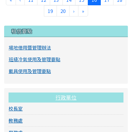
下一頁
最後頁
19
20
›
»
左邊區域內容
租借要點
場地借用暨管理辦法
班級冷氣使用及管理要點
載具使用及管理要點
行政單位
校長室
教務處