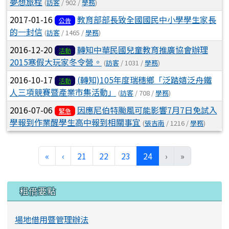
夢想旅程
(
訪客
/ 902 /
學務
)
2017-01-16
教育部部長致全國國民中小學學生家長
公告
的一封信
(
訪客
/ 1465 /
學務
)
2016-12-20
轉知中華民國兒童教育推廣協會辦理
活動
2015寒假大玩家冬令營。
(
訪客
/ 1031 /
學務
)
2016-10-17
(轉知)105年度瑞穗鄉「泛踏嬉泛舟鐵
活動
人三項競賽暨產業市集活動」
(
訪客
/ 708 /
學務
)
2016-07-06
因應尼伯特颱風可能影響7月7日免試入
緊急
學報到作業醒學生高中報到相關事宜
(
張吉南
/ 1216 /
學務
)
第一頁
上一頁
(目前頁次)
«
‹
21
22
23
24
›
»
左邊區域內容
租借要點
場地借用暨管理辦法