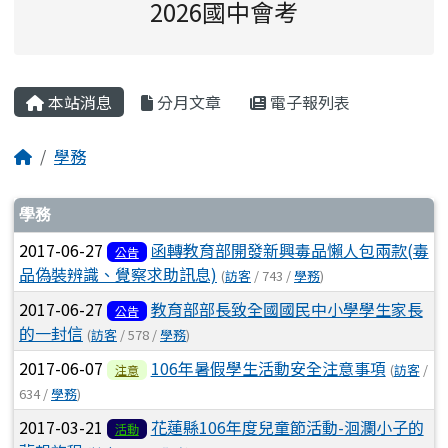
2026國中會考
主內容區域
本站消息
分月文章
電子報列表
回首頁
學務
文章列表
學務
2017-06-27
函轉教育部開發新興毒品懶人包兩款(毒
公告
品偽裝辨識、覺察求助訊息)
(
訪客
/ 743 /
學務
)
2017-06-27
教育部部長致全國國民中小學學生家長
公告
的一封信
(
訪客
/ 578 /
學務
)
2017-06-07
106年暑假學生活動安全注意事項
(
訪客
/
注意
634 /
學務
)
2017-03-21
花蓮縣106年度兒童節活動-洄瀾小子的
活動