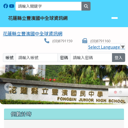
花蓮縣立豐濱國中全球資訊網
跳至主內容區
search
花蓮縣立豐濱國中全球資訊網
花蓮縣立豐濱國中全球資訊網
(03)8791159
(03)8791160
Select Language
▼
帳號
密碼
登入
頁尾區域
上中區域內容
倒數計時