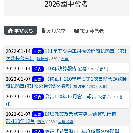
2026國中會考
主內容區域
本站消息
分月文章
電子報列表
文章列表
2022-01-14
111年度交通車司機公開甄選簡章（第1
公告
次延長公告）
(
鄭曉彤
/ 395 /
人事
)
2022-01-13
110年決算報告
(
訪客
/ 263 /
會計
)
公告
2022-01-07
【修正】110學年度第1次自辦代課教師
公告
甄選簡章(第1次公告分6次招考)
(
鄭曉彤
/ 293 /
人事
)
2022-01-07
公告110年12月會計報告
(
訪客
/ 275 /
會
公告
計
)
2022-01-07
辦理政策及業務宣導之預算執行情
公告
形-110年12月
(
訪客
/ 280 /
宣導預算
)
2022-01-07
修正「花蓮縣111年度所屬各機關學
公告