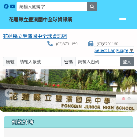
花蓮縣立豐濱國中全球資訊網
跳至主內容區
search
花蓮縣立豐濱國中全球資訊網
花蓮縣立豐濱國中全球資訊網
(03)8791159
(03)8791160
Select Language
▼
帳號
密碼
登入
頁尾區域
上中區域內容
倒數計時