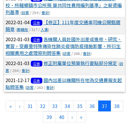
校、所轄鄉鎮市公所預 算共同性費用編列基準」之薪資編
列基準
(
訪客
/ 254 /
會計
)
2022-01-04
【修正】111年度交通車司機公開甄選
公告
簡章
(
鄭曉彤
/ 317 /
人事
)
2022-01-03
各機關人員赴國外出差或進修、研究、
公告
實習，受嚴重特殊傳染性肺炎疫情防疫措施影響，所衍生
相關費用之處理原則問答集
(
訪客
/ 266 /
會計
)
2022-01-03
修正附屬單位預算執行要點部分規定
(
訪
公告
客
/ 264 /
會計
)
2021-12-17
國內出差以機關所在地為交通費報支起
公告
點問答集
(
訪客
/ 263 /
會計
)
第一頁
上一頁
(目前頁次)
«
‹
31
32
33
34
35
36
37
38
下一頁
最後頁
39
40
›
»