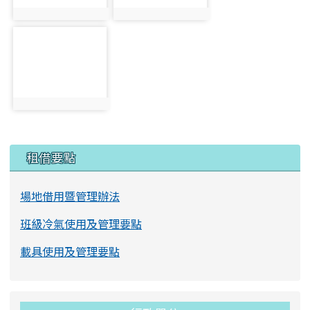
photo:1648
photo:1649
photo-1650
photo:1650
左邊區域內容
租借要點
場地借用暨管理辦法
班級冷氣使用及管理要點
載具使用及管理要點