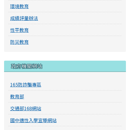
環境教育
成績評量辦法
性平教育
防災教育
右邊區域內容
政府機關網站
165防詐騙專區
教育部
交通部168網站
國中適性入學宣導網站