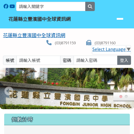
花蓮縣立豐濱國中全球資訊網
跳至主內容區
search
花蓮縣立豐濱國中全球資訊網
花蓮縣立豐濱國中全球資訊網
(03)8791159
(03)8791160
Select Language
▼
帳號
密碼
登入
頁尾區域
上中區域內容
倒數計時