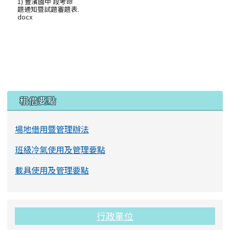
1) 豐濱國中 段考命
題通知暨試題審題表.
docx
左邊區域內容
租借要點
場地借用暨管理辦法
班級冷氣使用及管理要點
載具使用及管理要點
行政單位