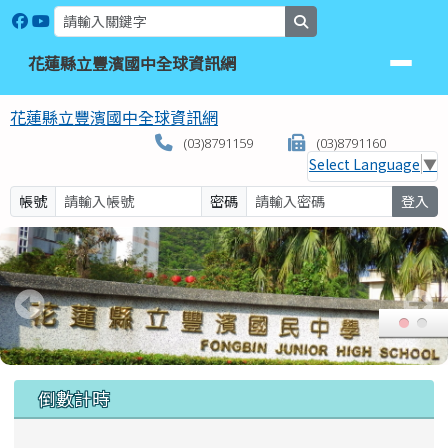
花蓮縣立豐濱國中全球資訊網
跳至主內容區
search
花蓮縣立豐濱國中全球資訊網
花蓮縣立豐濱國中全球資訊網
(03)8791159
(03)8791160
Select Language
▼
帳號
密碼
登入
頁尾區域
上中區域內容
倒數計時