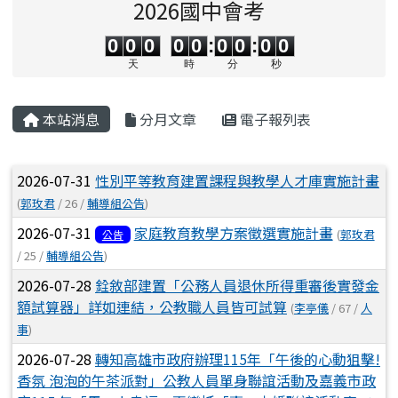
2026國中會考
0
0
0
0
0
0
0
0
0
0
0
0
0
0
:
0
0
:
0
0
天
時
分
秒
主內容區域
本站消息
分月文章
電子報列表
文章列表
2026-07-31
性別平等教育建置課程與教學人才庫實施計畫
(
郭玫君
/ 26 /
輔導組公告
)
2026-07-31
家庭教育教學方案徵選實施計畫
(
郭玫君
公告
/ 25 /
輔導組公告
)
2026-07-28
銓敘部建置「公務人員退休所得重審後實發金
額試算器」詳如連結，公教職人員皆可試算
(
李亭儀
/ 67 /
人
事
)
2026-07-28
轉知高雄市政府辦理115年「午後的心動狙擊!
香氛 泡泡的午茶派對」公教人員單身聯誼活動及嘉義市政