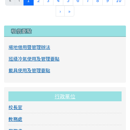
«
‹
1
2
3
4
5
6
7
8
9
10
下一頁
最後頁
›
»
左邊區域內容
租借要點
場地借用暨管理辦法
班級冷氣使用及管理要點
載具使用及管理要點
行政單位
校長室
教務處