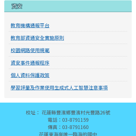
資安
教育機構通報平台
教育部資通安全實施原則
校園網路使用規範
資安事件通報程序
個人資料保護政策
學習評量及作業使用生成式人工智慧注意事項
頁尾區域內容
校址： 花蓮縣豐濱鄉豐濱村光豐路26號
電話：03-8791159
傳真：03-8791160
花蓮東海岸唯一臨海的國中