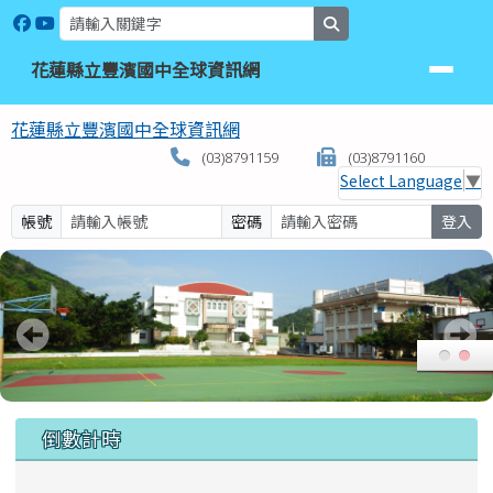
花蓮縣立豐濱國中全球資訊網
跳至主內容區
search
花蓮縣立豐濱國中全球資訊網
花蓮縣立豐濱國中全球資訊網
(03)8791159
(03)8791160
Select Language
▼
帳號
密碼
登入
頁尾區域
上中區域內容
倒數計時