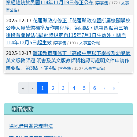
業經總統於民國114年11月19日修正公布
(
李亭儀
/ 172 /
人事
室公告
)
2025-12-17
花蓮縣政府修正「花蓮縣政府暨所屬機關學校
公務人員獎懲標準及作業程序」第四點，除第四點第三項
後段有關違法(規)赴陸規定自115年7月1日生效外，餘自
114年12月5日起生效
(
李亭儀
/ 193 /
人事室公告
)
2025-12-17
轉知教育部修正「高級中等以下學校及幼兒園
英文版教師證 明書及英文版教師資格認可證明文件申請作
業要點」第3點 、第4點
(
李亭儀
/ 150 /
人事室公告
)
(目前頁次)
下一頁
最後頁
«
‹
1
2
3
4
5
6
›
»
左邊區域內容
租借要點
場地借用暨管理辦法