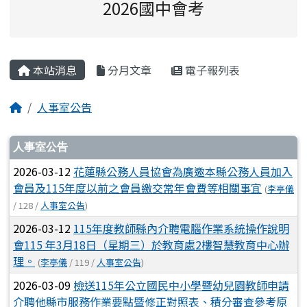
2026國中會考
主內容區域
本站消息
分月文章
電子報列表
回首頁
人事室公告
文章列表
人事室公告
2026-03-12
花蓮縣公務人員協會為廣邀本縣公務人員加入
會員及115年度以前之會員繳交常年會費等相關事宜
(
李亭儀
/ 128 /
人事室公告
)
2026-03-12
115年度教師縣內介聘電腦作業系統操作說明
會115 年3月18日（星期三）於教育處2樓智慧教育中心辦
理。
(
李亭儀
/ 119 /
人事室公告
)
2026-03-09
檢送115年公立國民中小學暨幼兒園教師申請
介聘他縣市服務作業要點暨修正對照表、積分審查參考原