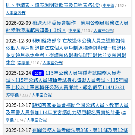
則、申請表、填表說明對照表及日程表各1份
(
李亭儀
/ 152 /
人事室公告
)
2026-02-09
檢送大陸委員會製作「適用公務員服務法人員
赴陸港澳規範告知書」1份。
(
李亭儀
/ 113 /
人事室公告
)
2025-12-30
轉知銓敘部令 亡故退休公務人員之遺族如係
依個人專戶制退撫法或個人專戶制退撫條例辦理一般退休
並支領月退休金者，得請領依退撫法辦理退休並支領月退
休金
(
李亭儀
/ 118 /
人事室公告
)
2025-12-24
115年公務人員特種考試關務人員考
公告
試、115年公務人員特種考試身心障礙人員考試、115年國
軍上校以上軍官轉任公務人員考試，報名截至114/12/31
(
李亭儀
/ 222 /
人事室公告
)
2025-12-17
轉知客家委員會補助全國公務人員、教育人員
及軍警人員參加114年度客語能力認證報名費實施計畫
(
李
亭儀
/ 174 /
人事室公告
)
2025-12-17
有關公務人員考績法第3條、第11條及第12條