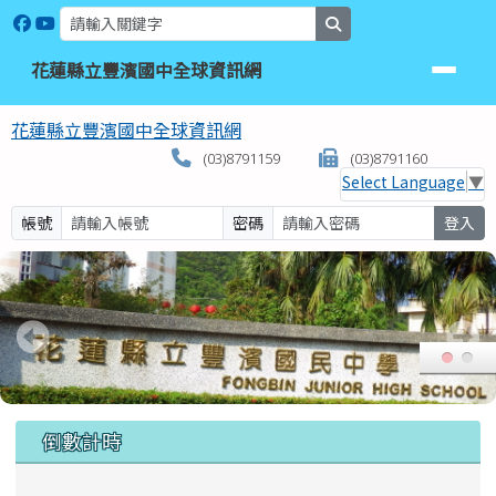
花蓮縣立豐濱國中全球資訊網
跳至主內容區
search
花蓮縣立豐濱國中全球資訊網
花蓮縣立豐濱國中全球資訊網
(03)8791159
(03)8791160
Select Language
▼
帳號
密碼
登入
頁尾區域
上中區域內容
倒數計時