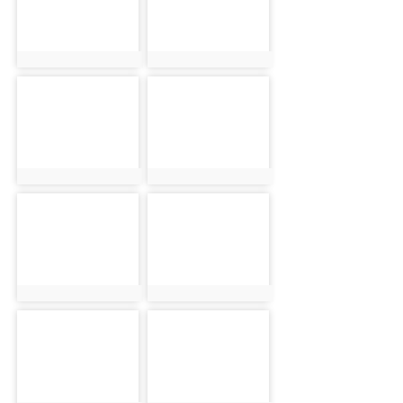
photo:1937
photo:1938
photo-1939
photo-1940
photo:1939
photo:1940
photo-1941
photo-1942
photo:1941
photo:1942
photo-1943
photo-1944