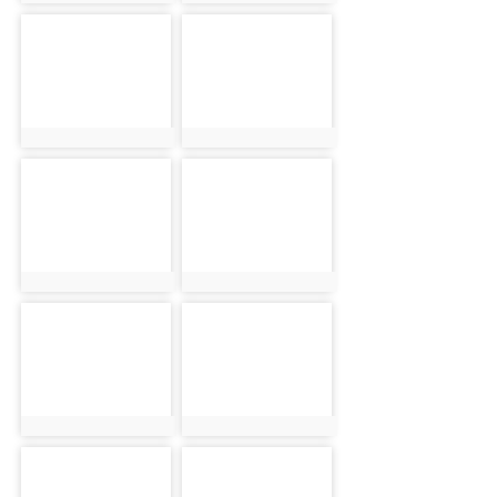
photo-1931
photo-1932
photo:1931
photo:1932
photo-1933
photo-1934
photo:1933
photo:1934
photo-1935
photo-1936
photo:1935
photo:1936
photo-1937
photo-1938