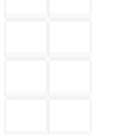
photo:1923
photo:1924
photo-1925
photo-1926
photo:1925
photo:1926
photo-1927
photo-1928
photo:1927
photo:1928
photo-1929
photo-1930
photo:1929
photo:1930