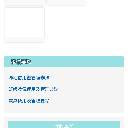
photo:1943
photo:1944
photo-1945
photo:1945
左邊區域內容
租借要點
場地借用暨管理辦法
班級冷氣使用及管理要點
載具使用及管理要點
行政單位