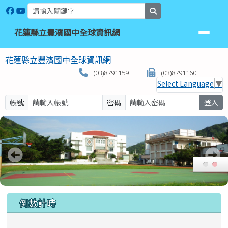
花蓮縣立豐濱國中全球資訊網
跳至主內容區
search
花蓮縣立豐濱國中全球資訊網
花蓮縣立豐濱國中全球資訊網
(03)8791159
(03)8791160
Select Language
▼
帳號
密碼
登入
頁尾區域
上中區域內容
倒數計時