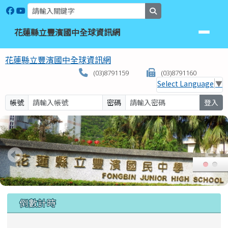
花蓮縣立豐濱國中全球資訊網
跳至主內容區
search
花蓮縣立豐濱國中全球資訊網
花蓮縣立豐濱國中全球資訊網
(03)8791159
(03)8791160
Select Language
▼
帳號
密碼
登入
頁尾區域
上中區域內容
倒數計時