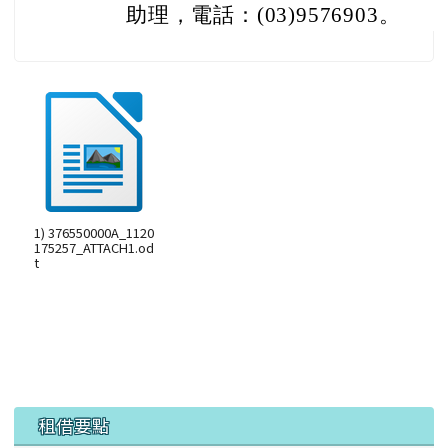
助理，電話：(03)9576903。
1) 376550000A_1120
175257_ATTACH1.od
t
左邊區域內容
租借要點