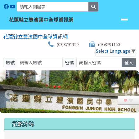
花蓮縣立豐濱國中全球資訊網
跳至主內容區
search
花蓮縣立豐濱國中全球資訊網
花蓮縣立豐濱國中全球資訊網
(03)8791159
(03)8791160
Select Language
▼
帳號
密碼
登入
頁尾區域
上中區域內容
倒數計時