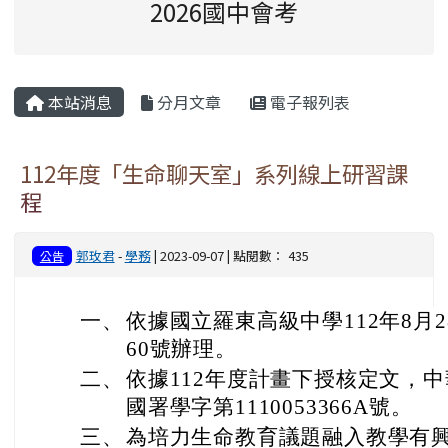
2026國中會考
主內容區域
本站消息
分月文章
電子報列表
112年度「生命聊天室」系列線上研習課
程
郭玫君
-
學務
| 2023-09-07 | 點閱數： 435
公告
一、
依據國立羅東高級中學112年8月28
60號辦理。
二、
依據112年度計畫下授核定文，中華
國署學字第1110053366A號。
三、
為培力生命教育議題融入教學有