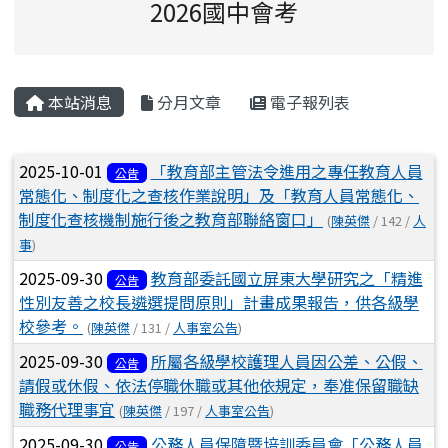
2026國中會考
主內容區域
本站消息
分月文章
電子報列表
文章列表
2025-10-01
「教育部主管法令進用之專任教育人員
公告
常態化、制度化之查核作業說明」及「教育人員常態化、
制度化查核機制施行後之教育部聯絡窗口」
(
陳英傑
/ 142 /
人
事
)
2025-09-30
教育部委託國立屏東大學研究之「精進
公告
性別友善之校長遴選提問原則」計畫成果報告，供各級學
校參考。
(
陳英傑
/ 131 /
人事室公告
)
2025-09-30
所屬各級學校護理人員因公差、公假、
公告
請假或休假、依法停職休職或其他依規定，奉准保留職缺
職務代理事宜
(
陳英傑
/ 197 /
人事室公告
)
2025-09-30
公務人員保障暨培訓委員會「公務人員
公告