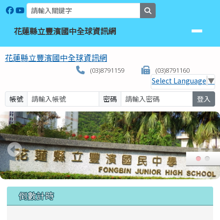
花蓮縣立豐濱國中全球資訊網
跳至主內容區
search
花蓮縣立豐濱國中全球資訊網
花蓮縣立豐濱國中全球資訊網
(03)8791159
(03)8791160
Select Language
▼
帳號
密碼
登入
頁尾區域
上中區域內容
倒數計時