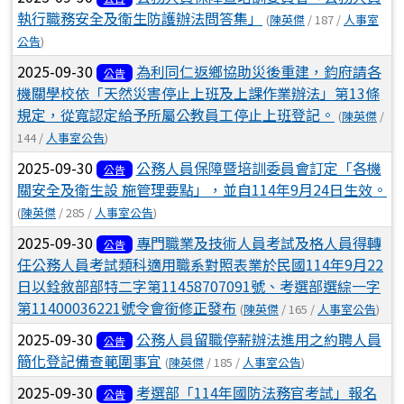
執行職務安全及衛生防護辦法問答集」
(
陳英傑
/ 187 /
人事室
公告
)
2025-09-30
為利同仁返鄉協助災後重建，鈞府請各
公告
機關學校依「天然災害停止上班及上課作業辦法」第13條
規定，從寬認定給予所屬公教員工停止上班登記。
(
陳英傑
/
144 /
人事室公告
)
2025-09-30
公務人員保障暨培訓委員會訂定「各機
公告
關安全及衛生設 施管理要點」，並自114年9月24日生效。
(
陳英傑
/ 285 /
人事室公告
)
2025-09-30
專門職業及技術人員考試及格人員得轉
公告
任公務人員考試類科適用職系對照表業於民國114年9月22
日以銓敘部部特二字第11458707091號、考選部選綜一字
第11400036221號令會銜修正發布
(
陳英傑
/ 165 /
人事室公告
)
2025-09-30
公務人員留職停薪辦法進用之約聘人員
公告
簡化登記備查範圍事宜
(
陳英傑
/ 185 /
人事室公告
)
2025-09-30
考選部「114年國防法務官考試」報名
公告