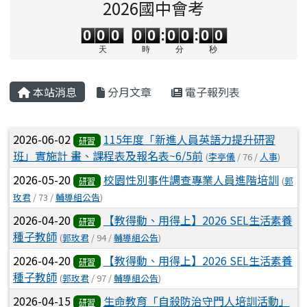
2026國中會考
0
0
0
0
0
0
0
0
0
0
0
0
0
0
:
0
0
:
0
0
天
時
分
秒
主內容區域
本站消息
分月文章
電子報列表
文章列表
2026-06-02
115年度「新進人員英語力提升研習
研習
班」實施計 畫、課程表及報名表~6/5前
(
李亭儀
/ 76 /
人事
)
2026-05-20
校園性別事件調查專業人員進階培訓
(
郭
研習
玫君
/ 73 /
輔導組公告
)
2026-04-20
【教得動、用得上】2026 SEL生活素養
研習
種子教師
(
郭玫君
/ 94 /
輔導組公告
)
2026-04-20
【教得動、用得上】2026 SEL生活素養
研習
種子教師
(
郭玫君
/ 97 /
輔導組公告
)
2026-04-15
生命教育「自殺防治守門人培訓活動」
研習