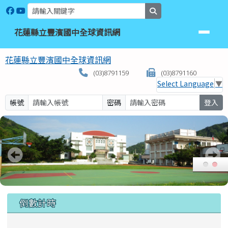
花蓮縣立豐濱國中全球資訊網
跳至主內容區
search
花蓮縣立豐濱國中全球資訊網
花蓮縣立豐濱國中全球資訊網
(03)8791159
(03)8791160
Select Language
▼
帳號
密碼
登入
頁尾區域
上中區域內容
倒數計時