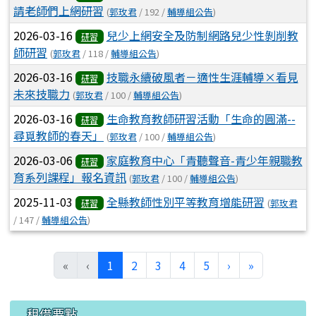
請老師們上網研習
(
郭玫君
/ 192 /
輔導組公告
)
2026-03-16
兒少上網安全及防制網路兒少性剝削教
研習
師研習
(
郭玫君
/ 118 /
輔導組公告
)
2026-03-16
技職永續破風者－適性生涯輔導×看見
研習
未來技職力
(
郭玫君
/ 100 /
輔導組公告
)
2026-03-16
生命教育教師研習活動「生命的圓滿--
研習
尋覓教師的春天」
(
郭玫君
/ 100 /
輔導組公告
)
2026-03-06
家庭教育中心「青聽聲音-青少年親職教
研習
育系列課程」報名資訊
(
郭玫君
/ 100 /
輔導組公告
)
2025-11-03
全縣教師性別平等教育增能研習
(
郭玫君
研習
/ 147 /
輔導組公告
)
(目前頁次)
下一頁
最後頁
«
‹
1
2
3
4
5
›
»
左邊區域內容
租借要點