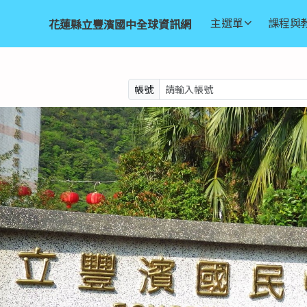
訊網
h
主選單
課程與
花蓮縣立豐濱國中全球資訊網
帳號