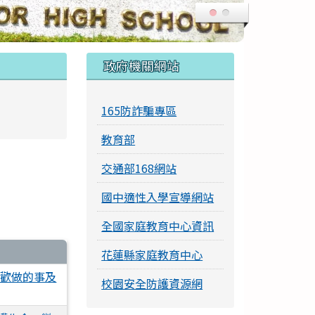
右邊區域內容
政府機關網站
165防詐騙專區
教育部
交通部168網站
國中適性入學宣導網站
全國家庭教育中心資訊
花蓮縣家庭教育中心
喜歡做的事及
校園安全防護資源網