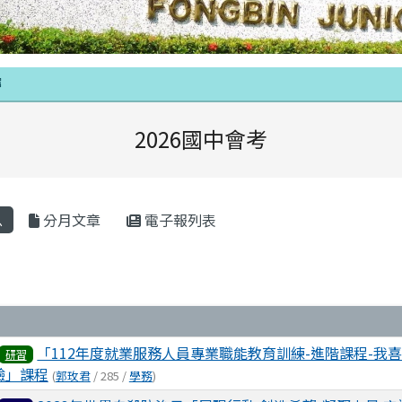
域內容
時
2026國中會考
區域
息
分月文章
電子報列表
表
「112年度就業服務人員專業職能教育訓練-進階課程-我
研習
驗」課程
(
郭玫君
/ 285 /
學務
)