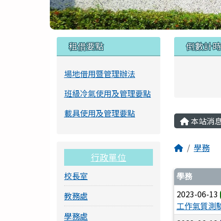
頁尾區域
左邊區域內容
上中區
租借要點
倒數計
場地借用暨管理辦法
班級冷氣使用及管理要點
主內容
載具使用及管理要點
本站消
回首頁
學務
行政單位
文章列
校長室
學務
2023-06-13
教務處
工作氣質測
學務處