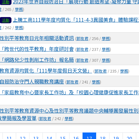
2023年世界自殺防治日「展現行動 創造希望-凝聚力量 
活動
君
/ 265 /
學務
)
上騰工商111學年度均質化「111-4-3異國美食」體驗課
活動
君
/ 262 /
學務
)
性別平等教育日元年相關活動資訊
(
郭玫君
/ 256 /
學務
)
「跨世代的性平教育」年度研討會
(
郭玫君
/ 237 /
學務
)
「網路兒少性剝削工作坊」報名簡
(
郭玫君
/ 307 /
學務
)
教育資源均質化「111學年度假日天文營」
(
郭玫君
/ 235 /
學務
)
自殺防治守門人親職教育講座
(
郭玫君
/ 241 /
學務
)
「家庭教育中心暨家長工作坊」及「校園心理健康促進家長工作
性別平等教育資源中心及性別平等教育議題中央輔導團發展性別
教學簡報及學習單
(
郭玫君
/ 242 /
學務
)
頁
上一頁
(目前頁次)
11
12
13
14
15
16
17
18
19
20