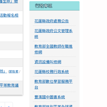
守護生命」徵
行政專區
程活動報名相
花蓮縣政府處務公告
花蓮縣政府公文管理系
統
教育部全國教師在職進
修網
資訊設備叫修網
坊」
花蓮縣校務行政系統
(
郭玫君
/
教育部數位學習服務平
平等教育議
台
豐濱國中圖書系統
下一頁
最後頁
›
»
教育部性別平等全球資